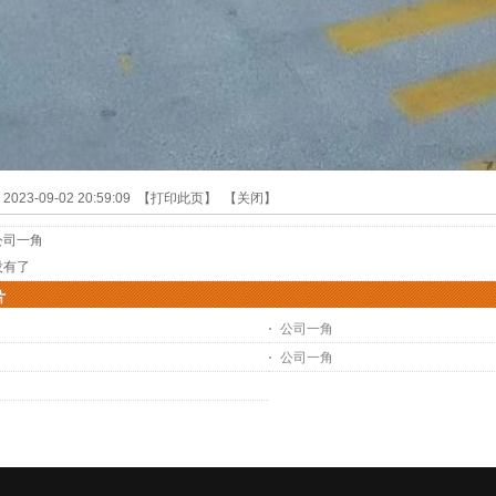
23-09-02 20:59:09 【
打印此页
】 【
关闭
】
公司一角
没有了
片
角
公司一角
角
公司一角
角