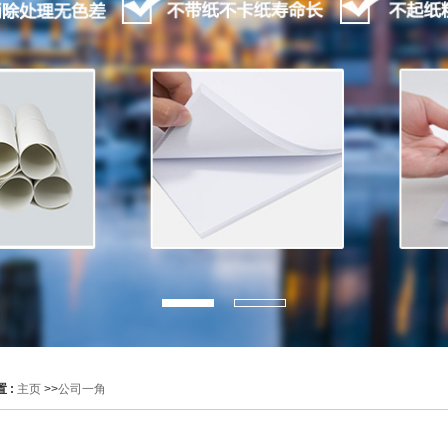
 :
主页
>>
公司一角