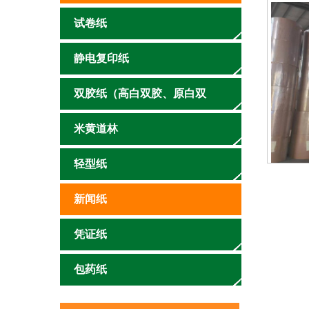
试卷纸
静电复印纸
双胶纸（高白双胶、原白双
胶）
米黄道林
轻型纸
新闻纸
凭证纸
包药纸