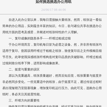
如何挑选挑选办公用纸
24/06/17 08:44:06
自进入此办公室以来，我每日需接触大量纸张。然而，纸张这一看似
简单的办公用品，实则蕴含丰富的知识。今日，欲与诸位共享在挑选办公
用纸方面的思考及感受，并阐述对纸张特性的个人理解。
一、复印成像的隐形杀手——纤维过粗或过细
于办公环境而言，复印机每日皆为必需之设备。然，并非所有纸张均
适用于复印。曾因误用纤维过于粗糙之纸张，致使复印后之文件模糊且细
节尽失。此举使我深感纸张纤维构造对复印品质的关键影响。纤维过粗或
过细则致分纸率下降，进而影响成像效果。
二、挺度与重量的误区
原以为克重越高，纸张质量越好，然而后知后觉，纸张重量与挺度并
非必然同步变化。一些克重适中的纸张，由于挺度不足，通过传送过程时
易出现皱褶乃至阻塞现象，增加复印机运行压力。由此可见，选购办公用
纸时，务必关注其挺度性能。
三、纤维方向的重要性
静电复印需注重纸张的纤维方向选择。经过实践与比较，纵向纸张在