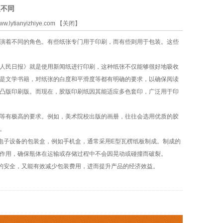
型不同
ww.lytianyizhiye.com
【
关闭
】
演着不同的角色。有些纸张专门用于印刷，而有些则用于包装。这些
人民日报》就是使用新闻纸进行印刷，这种纸张不仅能够很好地吸收
是文学书籍，对纸张的白度和平滑度等都有明确的要求，以确保阅读
凸版印刷版。而现在，胶版印刷纸因其能适应多色套印，广泛用于印
等有极高的要求。例如，美术院校出版的画册，往往会选用优质的胶
。
子设备的包装盒，例如手机盒，通常采用E型瓦楞纸板制成。制成的
作用，确保瓶体在运输或存储过程中不会因晃动或碰撞而破裂。
安全，又能有效减少包装费用，进而提升产品的经济效益。