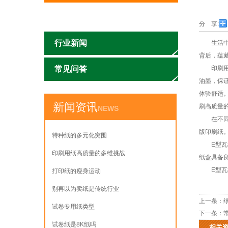
公司新闻
分 享:
行业新闻
生活中，
背后，蕴
常见问答
印刷用纸
油墨，保
体验舒适
新闻资讯
刷高质量
NEWS
在不同的
版印刷纸
特种纸的多元化突围
E型瓦楞
印刷用纸高质量的多维挑战
纸盒具备
E型瓦楞
打印纸的瘦身运动
别再以为卖纸是传统行业
上一条：
试卷专用纸类型
下一条：
试卷纸是8K纸吗
相关