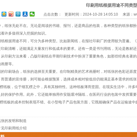
印刷用纸根据用途不同类
点击次数：
更新时间：2024-10-28 14:05:10 来源：
w
纸张无处不在。无论是阅读的书籍、报刊，还是商品的包装，各种类型的纸张都扮
藏着许多值得深入挖掘的知识。
根据用途不同，可分为多种类型。比如新闻纸，在报社印刷厂的使用较为普遍。《
证印刷清晰，还能满足大量发行和低成本的要求。还有一类是书刊用纸，无论是教材还
。从印刷方法来看，凸版印刷纸在早期印刷技术中扮演了重要角色，如那些经典名著的
的画册等。
印刷场合，纸张的选择至关重要。在印制精美的艺术画册时，对纸张的色彩还原度
。而普通的宣传册，则可能会根据预算，选择成本相对较低但仍能满足基本需求的纸张
纸板，位于细瓦楞之中，具有其独特性。这种纸板薄而坚固。在现实生活中，许多电
良好的保护作用。此外，它还能单独用作安瓿缓冲隔纸，在医药行业的包装中发挥重要
纸板的成本控制表现不错。在小型电子产品包装方面，它既能确保产品在运输途中的
纸张的发明和制造
常见印刷用纸介绍
资料