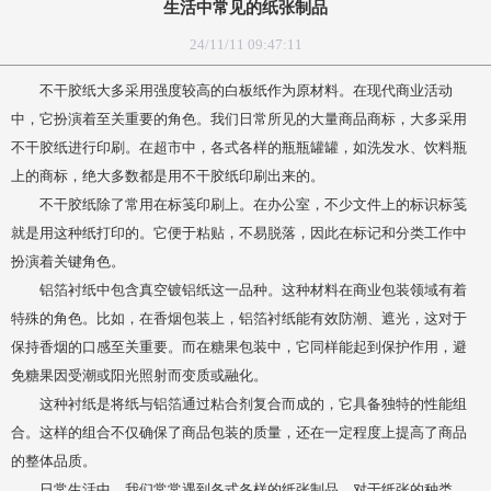
生活中常见的纸张制品
24/11/11 09:47:11
不干胶纸大多采用强度较高的白板纸作为原材料。在现代商业活动
中，它扮演着至关重要的角色。我们日常所见的大量商品商标，大多采用
不干胶纸进行印刷。在超市中，各式各样的瓶瓶罐罐，如洗发水、饮料瓶
上的商标，绝大多数都是用不干胶纸印刷出来的。
不干胶纸除了常用在标笺印刷上。在办公室，不少文件上的标识标笺
就是用这种纸打印的。它便于粘贴，不易脱落，因此在标记和分类工作中
扮演着关键角色。
铝箔衬纸中包含真空镀铝纸这一品种。这种材料在商业包装领域有着
特殊的角色。比如，在香烟包装上，铝箔衬纸能有效防潮、遮光，这对于
保持香烟的口感至关重要。而在糖果包装中，它同样能起到保护作用，避
免糖果因受潮或阳光照射而变质或融化。
这种衬纸是将纸与铝箔通过粘合剂复合而成的，它具备独特的性能组
合。这样的组合不仅确保了商品包装的质量，还在一定程度上提高了商品
的整体品质。
日常生活中，我们常常遇到各式各样的纸张制品。对于纸张的种类，