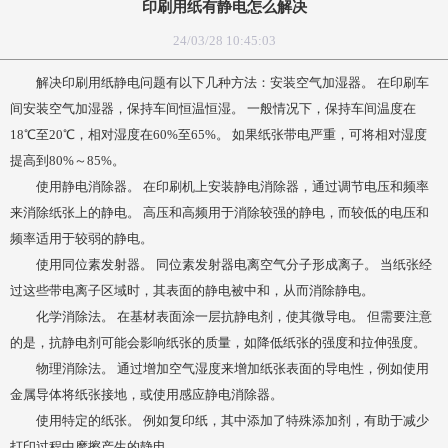
印刷用纸有静电怎么解决
24/03/28 10:45:03
解决印刷用纸静电问题有以下几种方法：安装空气加湿器。 在印刷车
间安装空气加湿器，保持车间恒温恒湿。 一般情况下，保持车间温度在
18℃至20℃，相对湿度在60%至65%。 如果纸张带电严重，可将相对湿度
提高到80%～85%。
使用静电消除器。 在印刷机上安装静电消除器，通过调节电压和频率
来消除纸张上的静电。 高压和高频用于消除较强的静电，而较低的电压和
频率适用于较弱的静电。
使用同位素发射器。 同位素发射器电离空气分子形成离子。 当纸张经
过这些带电离子区域时，其表面的静电被中和，从而消除静电。
化学消除法。 在基材表面涂一层抗静电剂，使其微导电。 但需要注意
的是，抗静电剂可能会影响纸张的质量，如降低纸张的强度和拉伸强度。
物理消除法。 通过增加空气湿度来增加纸张表面的导电性，例如使用
金属导体将纸张接地，或使用感应静电消除器。
使用特定的纸张。 例如复印纸，其中添加了特殊添加剂，有助于减少
打印过程中摩擦产生的静电。