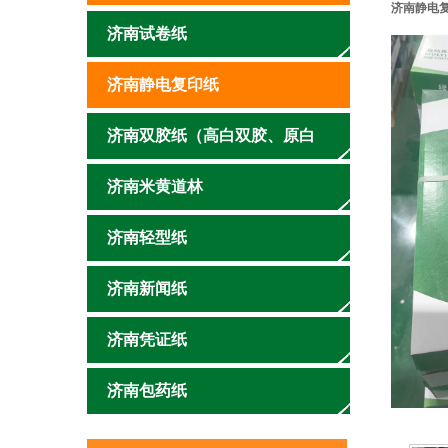
济南静电复
济南试卷纸
济南静电复印纸
济南双胶纸（高白双胶、原白
双胶）
济南米黄道林
济南轻型纸
济南新闻纸
济南凭证纸
济南包药纸